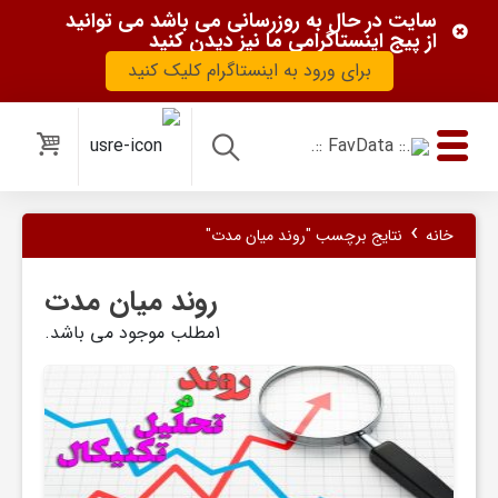
سایت در حال به روزرسانی می باشد می توانید
از پیج اینستاگرامی ما نیز دیدن کنید
برای ورود به اینستاگرام کلیک کنید
ب
و
›
خانه
نتایج برچسب "روند میان مدت"
ر
روند میان مدت
س
1مطلب موجود می باشد.
و
ب