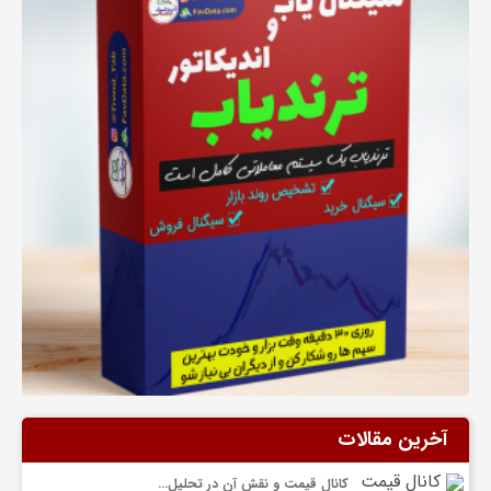
ا
ل
ی
ف
ر
و
آخرین مقالات
ش
کانال قیمت و نقش آن در تحلیل…