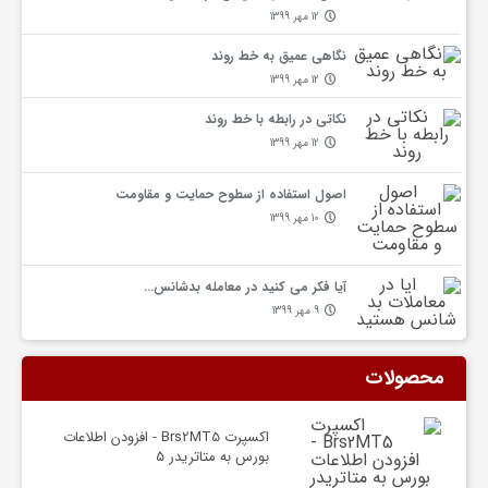
12 مهر 1399
گ
نگاهی عمیق به خط روند
12 مهر 1399
ا
نکاتی در رابطه با خط روند
12 مهر 1399
ه
اصول استفاده از سطوح حمایت و مقاومت
10 مهر 1399
ت
آیا فکر می کنید در معامله بدشانس…
م
9 مهر 1399
ا
محصولات
س
اکسپرت Brs2MT5 - افزودن اطلاعات
بورس به متاتریدر 5