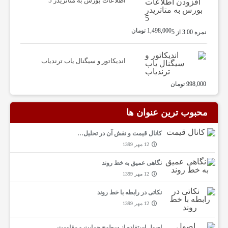
ب
اطلاعات بورس به متاتریدر 5
ا
1,498,000
تومان
نمره
3.00
از 5
م
اندیکاتور و سیگنال یاب ترندیاب
998,000
تومان
ا
محبوب ترین عنوان ها
کانال قیمت و نقش آن در تحلیل…
12 مهر 1399
نگاهی عمیق به خط روند
12 مهر 1399
نکاتی در رابطه با خط روند
12 مهر 1399
اصول استفاده از سطوح حمایت و مقاومت