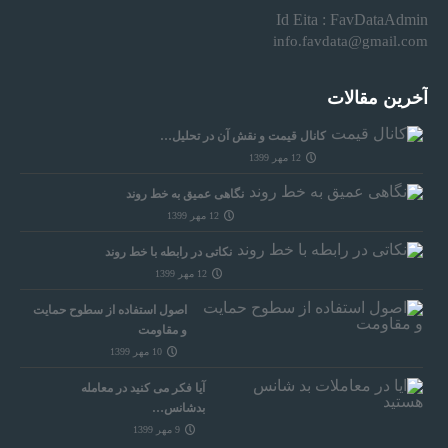
Id Eita : FavDataAdmin
info.favdata@gmail.com
آخرین مقالات
کانال قیمت و نقش آن در تحلیل…
12 مهر 1399
نگاهی عمیق به خط روند
12 مهر 1399
نکاتی در رابطه با خط روند
12 مهر 1399
اصول استفاده از سطوح حمایت
و مقاومت
10 مهر 1399
آیا فکر می کنید در معامله
بدشانس…
9 مهر 1399