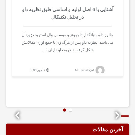
آشنایی با 6 اصل اولیه و اساسی طبق نظریه داو
ا
در تحلیل تکنیکال
ل
چالرز داو، بنیانگذار داوجونز و موسس وال استریت ژورنال
می باشد. نظریه داو پس از مرگ وی با جمع آوری مقالاتش
شکل گرفت نظریه داو دارای ۶…
ی
ف
M. Hamidnejad
3 مهر 1399
ر
و
ش
آخرین مقالات