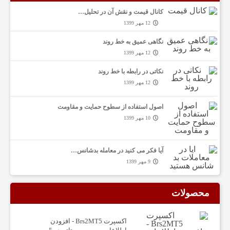
کانال قیمت و نقش آن در تحلیل…
گ
12 مهر 1399
نگاهی عمیق به خط روند
ا
12 مهر 1399
نکاتی در رابطه با خط روند
ه
12 مهر 1399
ت
اصول استفاده از سطوح حمایت و مقاومت
10 مهر 1399
م
آیا فکر می کنید در معامله بدشانس…
9 مهر 1399
ا
محصولات
س
اکسپرت Brs2MT5 - افزودن