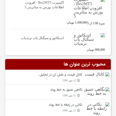
اکسپرت Brs2MT5 - افزودن
گ
اطلاعات بورس به متاتریدر 5
ا
1,498,000
تومان
نمره
3.00
از 5
ه
اندیکاتور و سیگنال یاب ترندیاب
998,000
تومان
ت
محبوب ترین عنوان ها
م
کانال قیمت و نقش آن در تحلیل…
12 مهر 1399
ا
نگاهی عمیق به خط روند
12 مهر 1399
س
نکاتی در رابطه با خط روند
12 مهر 1399