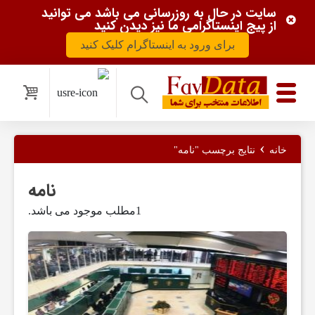
سایت در حال به روزرسانی می باشد می توانید
از پیج اینستاگرامی ما نیز دیدن کنید
برای ورود به اینستاگرام کلیک کنید
ب
و
›
خانه
نتایج برچسب "نامه"
ر
نامه
س
1مطلب موجود می باشد.
و
ب