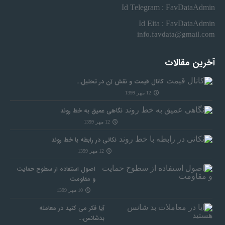
Id Telegram : FavDataAdmin
Id Eita : FavDataAdmin
info.favdata@gmail.com
آخرین مقالات
کانال قیمت و نقش آن در تحلیل…
12 مهر 1399
نگاهی عمیق به خط روند
12 مهر 1399
نکاتی در رابطه با خط روند
12 مهر 1399
اصول استفاده از سطوح حمایت
و مقاومت
10 مهر 1399
آیا فکر می کنید در معامله
بدشانس…